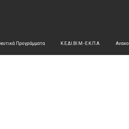
δευτικά Προγράμματα
Κ.Ε.ΔΙ.ΒΙ.Μ.-Ε.Κ.Π.Α.
Ανακο